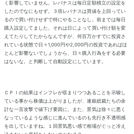
く影響していません。レバナスは毎日定額積立の設定を
したのでなにもせず。３倍レバナスは買値を上回ってい
るので買い付けせずで特にやることなし。前までは毎日
購入設定してました。それは日によって買い付け額を変
えてたりしてたからなんですが、何百万かすでに投資さ
れている状態で日々1,000円や2,000円の投資であればほ
とんど影響ないでしょうから、日々購入行為をする必要
はないな。と判断して自動設定にしています。
ＣＰＩの結果はインフレが収まりつつあることを示唆し
ている事から株価は上がりましたが、連銀総裁たちの余
計な一言攻撃で値下げ要因に。また、景気は徐々に悪く
なっているような感じに進んでいるのも先行き不透明感
を出していますね。１回景気悪い感で相場がぐっと冷え