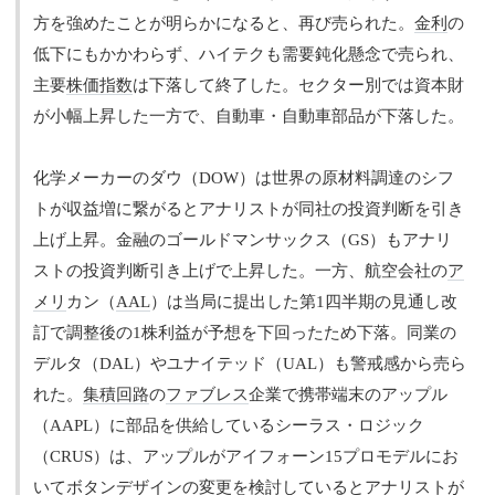
方を強めたことが明らかになると、再び売られた。
金利
の
低下にもかかわらず、ハイテクも需要鈍化懸念で売られ、
主要
株価指数
は下落して終了した。セクター別では資本財
が小幅上昇した一方で、自動車・自動車部品が下落した。
化学メーカーのダウ（DOW）は世界の原材料調達のシフ
トが収益増に繋がるとアナリストが同社の投資判断を引き
上げ上昇。金融のゴールドマンサックス（GS）もアナリ
ストの投資判断引き上げで上昇した。一方、航空会社の
ア
メリ
カン（
AAL
）は当局に提出した第1四半期の見通し改
訂で調整後の1株利益が予想を下回ったため下落。同業の
デルタ（DAL）やユナイテッド（UAL）も警戒感から売ら
れた。
集積回路
の
ファブレス
企業で携帯端末のアップル
（AAPL）に部品を供給しているシーラス・ロジック
（CRUS）は、アップルがアイフォーン15プロモデルにお
いてボタンデザインの変更を検討しているとアナリストが