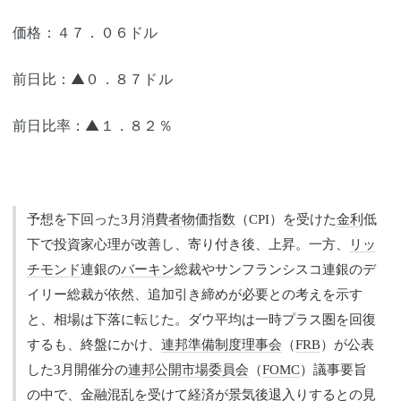
価格：４７．０６ドル
前日比：▲０．８７ドル
前日比率：▲１．８２％
予想を下回った3月
消費者物価指数
（CPI）を受けた
金利
低
下で投資家心理が改善し、寄り付き後、上昇。一方、
リッ
チモンド
連銀の
バーキン
総裁やサンフランシスコ連銀のデ
イリー総裁が依然、追加引き締めが必要との考えを示す
と、相場は下落に転じた。ダウ平均は一時プラス圏を回復
するも、終盤にかけ、
連邦準備制度理事会
（
FRB
）が公表
した3月開催分の
連邦公開市場委員会
（
FOMC
）議事要旨
の中で、金融混乱を受けて経済が景気後退入りするとの見