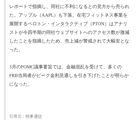
レポートで指摘し、同社に不利になるとの見方から売られ
た。アップル（AAPL）も下落。在宅フィットネス事業を
展開するペロトン・
インタラクティブ
（PTON）はアナリ
ストが今四半期の同社ウェブサイトへのアクセス数が激減
したことを指摘したため、売上減が警戒されて大幅安とな
った。
3月の
FOMC
議事要旨では、金融混乱を受けて、多くの
FRB
当局者がピーク
金利
見通しを引き下げたことが明らか
になった。
引用元：
時事通信